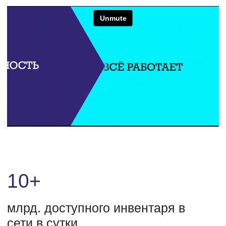
рекламных кампаний в год
15 лет
экспертизы в рекламных
технологиях
UMG — технологическая компания,
создающая решения для эффективного
управления рекламой в сегменте
программатик закупок.
Наши инструменты интегрируются в единую
экосистему, упрощая процессы,
оптимизируя бюджеты и увеличивая
прибыль. Технологии UMG приносят
удобство, доход и развитие бизнесу.