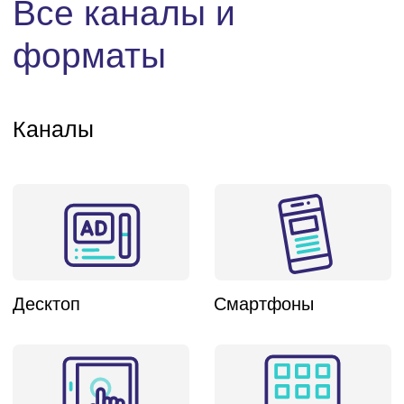
Летающий ТВ
Стики ролл
Баннеры
Демо форматов ➔
Партнеры