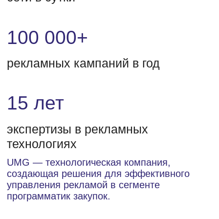
Состоим в
ассоциациях и
реестрах