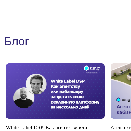
Отправить
hello@umg.team
White Label DSP. Как агентству или
Агентски