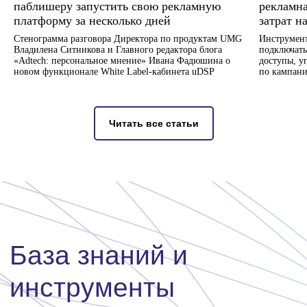
паблишеру запустить свою рекламную
рекламна
Продукты
Ресурсы
платформу за несколько дней
затрат н
SaaS White Label
Инспектор VAST тегов
Стенограмма разговора Директора по продуктам UMG
Инструмент
Владилена Ситникова и Главного редактора блога
подключать
uAdEx
Статистика паблишера
«Adtech: персональное мнение» Ивана Фадюшина о
доступы, у
uDSP
Форматы рекламы
новом функционале White Label-кабинета uDSP
по кампани
uSSP
База знаний
UMG Smart TV
Глоссарий
Читать все статьи
Обучение
Верификация
трафика
Прочее
О компании
Стоимость индивидуальной
доработка продукта
Вакансии