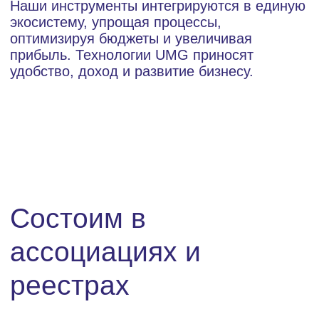
Все каналы и
форматы
Каналы
Десктоп
Смартфоны
Умное ТВ
Планшеты