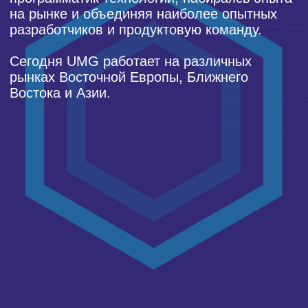
Наша миссия
Создавать и совершенствовать
высокотехнологичные решения,
позволяющие просто и удобно управлять
рекламными кампаниями и осуществлять
эффективную медиацию трафика.
Наша цель – помогать игрокам рынка
решать разнообразные задачи по
автоматизации и унификации доставки