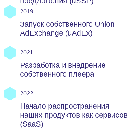
hello@umg.team
Продукты
Ресурсы
SaaS White Label
Инспектор VAST тегов
uAdEx
Статистика паблишера
uDSP
Форматы рекламы
uSSP
База знаний