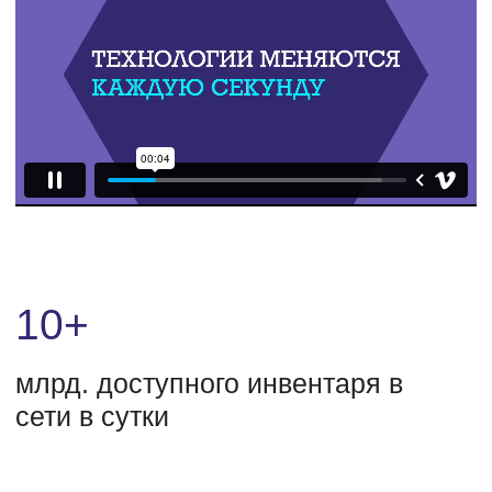
UMG — технологическая компания,
создающая решения для эффективного
управления рекламой в сегменте
программатик закупок.
Наши инструменты интегрируются в единую
экосистему, упрощая процессы,
оптимизируя бюджеты и увеличивая
прибыль. Технологии UMG приносят
удобство, доход и развитие бизнесу.
Краткая история
нашей компании
С момента основания в
2016
году в
UMG
было много значимых вех, приведших к нас
к сегодняшнему положению.