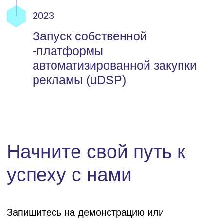
UMG Smart TV
Глоссарий
Обучение
Верификация
трафика
Прочее
О компании
Стоимость индивидуальной
доработка продукта
Вакансии
© umg 2025
Политика конфиденциальности
Условия использования