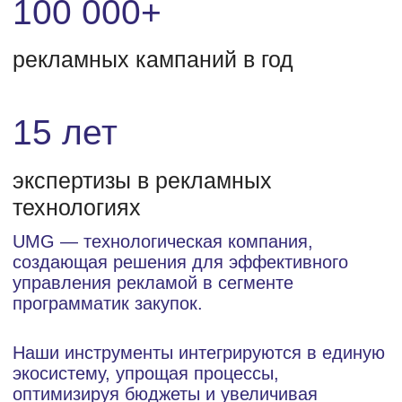
2016
Команда UMG накапливает
свой опыт и знания рынка в
рекламных технологиях
2011
Основание Union Media Group
2018
Запуск собственной
платформы на стороне
предложения (uSSP)
2019
Запуск собственного Union
AdExchange (uAdEx)
2021