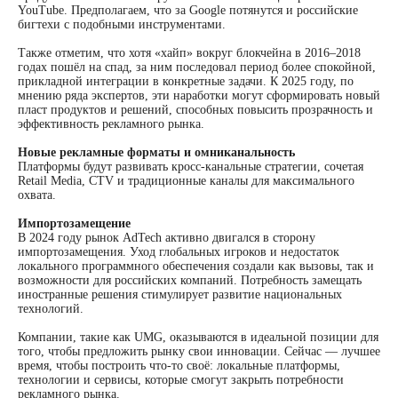
YouTube. Предполагаем, что за Google потянутся и российские
бигтехи с подобными инструментами.
Также отметим, что хотя «хайп» вокруг блокчейна в 2016–2018
годах пошёл на спад, за ним последовал период более спокойной,
прикладной интеграции в конкретные задачи. К 2025 году, по
Начните свой путь к
мнению ряда экспертов, эти наработки могут сформировать новый
пласт продуктов и решений, способных повысить прозрачность и
эффективность рекламного рынка.
успеху с нами
Новые рекламные форматы и омниканальность
Платформы будут развивать кросс-канальные стратегии, сочетая
Retail Media, CTV и традиционные каналы для максимального
Запишитесь на демонстрацию или
охвата.
предложите формат сотрудничества –
будем рады познакомиться ближе.
Импортозамещение
В 2024 году рынок AdTech активно двигался в сторону
импортозамещения. Уход глобальных игроков и недостаток
локального программного обеспечения создали как вызовы, так и
возможности для российских компаний. Потребность замещать
иностранные решения стимулирует развитие национальных
технологий.
Компании, такие как UMG, оказываются в идеальной позиции для
того, чтобы предложить рынку свои инновации. Сейчас — лучшее
время, чтобы построить что-то своё: локальные платформы,
технологии и сервисы, которые смогут закрыть потребности
рекламного рынка.