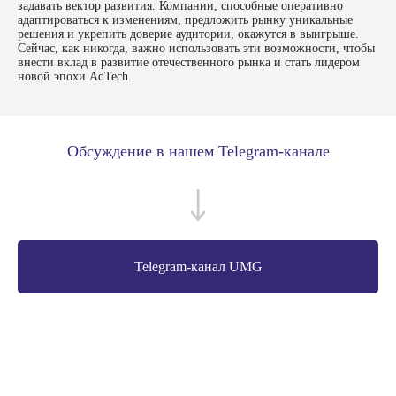
задавать вектор развития. Компании, способные оперативно
адаптироваться к изменениям, предложить рынку уникальные
Продукты
Ресурсы
решения и укрепить доверие аудитории, окажутся в выигрыше.
Сейчас, как никогда, важно использовать эти возможности, чтобы
SaaS White Label
Инспектор VAST тегов
внести вклад в развитие отечественного рынка и стать лидером
новой эпохи AdTech.
uAdEx
Статистика паблишера
uDSP
Форматы рекламы
uSSP
База знаний
Обсуждение в нашем Telegram-канале
UMG Smart TV
Глоссарий
Обучение
Верификация
трафика
Прочее
Telegram-канал UMG
О компании
Стоимость индивидуальной
доработка продукта
Вакансии