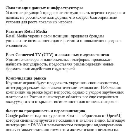
Локализация данных и инфраструктуры
Усиление регуляций продолжит стимулировать перенос серверов и
данных на российские платформы, что создаст благоприятные
условия для роста локальных игроков.
Развитие Retail Media
Retail Media укрепит свои позиции, предлагая брендам
уникальные возможности для таргетинга и повышения продаж в
e-commerce.
Рост Connected TV (CTV) и локальных видеохостингов
Умные телевизоры и национальные платформы продолжат
набирать популярность, предоставляя рекламодателям новые
форматы взаимодействия с аудиторией.
Консолидация рынка
Крупные игроки будут продолжать укрупнять свои экосистемы,
интегрируя рекламные и аналитические технологии. Небольшим
компаниям на рынке будет непросто, однако с уходом зарубежных
платформ из России в некоторых областях все еще сохраняется
«вакуум», и это открывает возможности для нишевых игроков.
Фокус на прозрачность и персонализацию
Google работает над конкурентом Sora — нейросетью от OpenAI,
которая специализируется на создании и анализе видео. Благодаря
интеграции с DV360 и возможностям генерации видеокреативов
продукт может стать инструментом автоматизации рекламы на