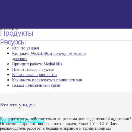
фродтрафика на российском рынке рекламы на Умном ТВ.
База знаний
Поэтому индустрия развивает стандарты и инструменты проверки
hello@umg.team
цепочки поставки. Но прозрачность цепочки — только первый уровень.
Мы понимаем потребность клиента в сторонней верификации, и,
uSSP
объясняем в статье, какую ценность даёт клиентам UMG интеграция
Верификация трафика
MediaHills.
Форматы рекламы
Глоссарий
Обучение
Инспектор VAST тегов
Кто что увидел
Прочее
Кто такие MediaHills и почему им можно
+7 (495) 369-18-13
доверять
Принцип работы MediaHills
Новый козырь в рукаве
Ваши новые привилегии
Как начать пользоваться привилегиями
Новый качественный сдвиг
Кто что увидел
Как определить, действительно ли реклама дошла до нужной аудитории?
Особенно остро этот вопрос стоит в видео, Smart TV и CTV. Здесь
рекламодатель работает с большим экраном и телевизионным