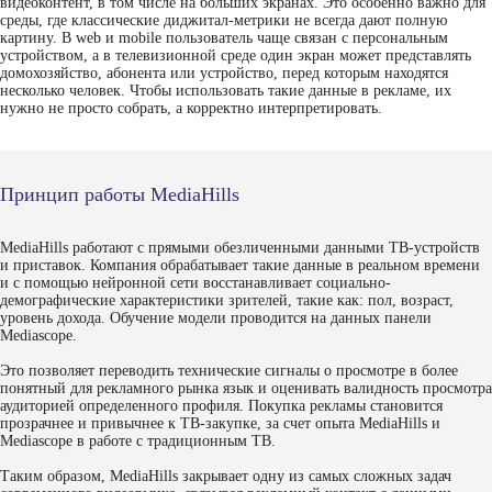
видеоконтент, в том числе на больших экранах. Это особенно важно для
среды, где классические диджитал-метрики не всегда дают полную
картину. В web и mobile пользователь чаще связан с персональным
устройством, а в телевизионной среде один экран может представлять
домохозяйство, абонента или устройство, перед которым находятся
несколько человек. Чтобы использовать такие данные в рекламе, их
нужно не просто собрать, а корректно интерпретировать.
Принцип работы MediaHills
MediaHills работают с прямыми обезличенными данными ТВ-устройств
и приставок. Компания обрабатывает такие данные в реальном времени
и с помощью нейронной сети восстанавливает социально-
демографические характеристики зрителей, такие как: пол, возраст,
уровень дохода. Обучение модели проводится на данных панели
Mediascope.
Это позволяет переводить технические сигналы о просмотре в более
понятный для рекламного рынка язык и оценивать валидность просмотра
аудиторией определенного профиля. Покупка рекламы становится
прозрачнее и привычнее к ТВ-закупке, за счет опыта MediaHills и
Mediascope в работе с традиционным ТВ.
Таким образом, MediaHills закрывает одну из самых сложных задач