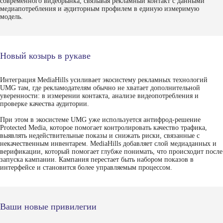
современного видеорынка, связывая рекламный контакт с данными
медиапотребления и аудиторным профилем в единую измеримую
модель.
Новый козырь в рукаве
Интеграция MediaHills усиливает экосистему рекламных технологий
UMG там, где рекламодателям обычно не хватает дополнительной
уверенности: в измерении контакта, анализе видеопотребления и
проверке качества аудитории.
При этом в экосистеме UMG уже используется антифрод-решение
Protected Media, которое помогает контролировать качество трафика,
выявлять недействительные показы и снижать риски, связанные с
некачественным инвентарем. MediaHills добавляет слой медиаданных и
верификации, который помогает глубже понимать, что происходит после
запуска кампании. Кампания перестает быть набором показов в
интерфейсе и становится более управляемым процессом.
Ваши новые привилегии