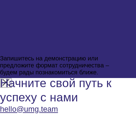
C++ специалист
Инженер
программного
оперирования
(DevOps)
Инженер контроля
качества (Q&A)
Технический
директор
5500
6500
8500
6500
7000
7000
8000
18000
20000