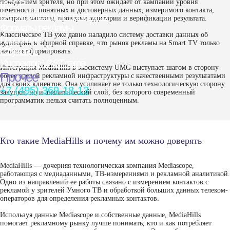
поведением зрителя, но при этом ожидает от кампании уровня
отчетности: понятных и достоверных данных, измеримого контакта,
контроля частоты, проверки аудитории и верификации результата.
Классическое ТВ уже давно наладило систему доставки данных об
аудитории в эфирной справке, что рынок рекламы на Smart TV только
начинает формировать.
Интеграция MediaHills в экосистему UMG выступает шагом в сторону
более зрелой рекламной инфраструктуры с качественными результатами
для своих клиентов. Она усиливает не только технологическую сторону
закупки, но и аналитический слой, без которого современный
программатик нельзя считать полноценным.
Кто такие MediaHills и почему им можно доверять
MediaHills — дочерняя технологическая компания Mediascope,
работающая с медиаданными, ТВ-измерениями и рекламной аналитикой.
Одно из направлений ее работы связано с измерением контактов с
рекламой у зрителей Умного ТВ и обработкой больших данных телеком-
операторов для определения рекламных контактов.
Используя данные Mediascope и собственные данные, MediaHills
помогает рекламному рынку лучше понимать, кто и как потребляет