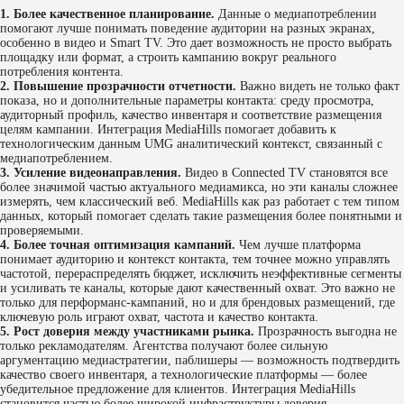
1. Более качественное планирование.
Данные о медиапотреблении
помогают лучше понимать поведение аудитории на разных экранах,
особенно в видео и Smart TV. Это дает возможность не просто выбрать
площадку или формат, а строить кампанию вокруг реального
потребления контента.
2. Повышение прозрачности отчетности.
Важно видеть не только факт
показа, но и дополнительные параметры контакта: среду просмотра,
аудиторный профиль, качество инвентаря и соответствие размещения
целям кампании. Интеграция MediaHills помогает добавить к
технологическим данным UMG аналитический контекст, связанный с
медиапотреблением.
3. Усиление видеонаправления.
Видео в Connected TV становятся все
более значимой частью актуального медиамикса, но эти каналы сложнее
измерять, чем классический веб. MediaHills как раз работает с тем типом
данных, который помогает сделать такие размещения более понятными и
проверяемыми.
4. Более точная оптимизация кампаний.
Чем лучше платформа
понимает аудиторию и контекст контакта, тем точнее можно управлять
частотой, перераспределять бюджет, исключить неэффективные сегменты
и усиливать те каналы, которые дают качественный охват. Это важно не
только для перформанс-кампаний, но и для брендовых размещений, где
ключевую роль играют охват, частота и качество контакта.
5. Рост доверия между участниками рынка.
Прозрачность выгодна не
только рекламодателям. Агентства получают более сильную
аргументацию медиастратегии, паблишеры — возможность подтвердить
качество своего инвентаря, а технологические платформы — более
убедительное предложение для клиентов. Интеграция MediaHills
становится частью более широкой инфраструктуры доверия.