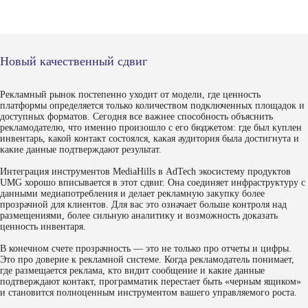
Заинтересовало?
Новый качественный сдвиг
Рекламный рынок постепенно уходит от модели, где ценность
Связаться с нами
платформы определяется только количеством подключенных площадок и
доступных форматов. Сегодня все важнее способность объяснить
Мы не сомневались! Свяжитесь с
рекламодателю, что именно произошло с его бюджетом: где был куплен
нами, чтобы обсудить условия
инвентарь, какой контакт состоялся, какая аудитория была достигнута и
подключения нашей programmatic-
какие данные подтверждают результат.
экосистемы
Интеграция инструментов MediaHills в AdTech экосистему продуктов
UMG хорошо вписывается в этот сдвиг. Она соединяет инфраструктуру с
данными медиапотребления и делает рекламную закупку более
прозрачной для клиентов. Для вас это означает больше контроля над
размещениями, более сильную аналитику и возможность доказать
ценность инвентаря.
В конечном счете прозрачность — это не только про отчеты и цифры.
Это про доверие к рекламной системе. Когда рекламодатель понимает,
где размещается реклама, кто видит сообщение и какие данные
подтверждают контакт, программатик перестает быть «черным ящиком»
и становится полноценным инструментом вашего управляемого роста.